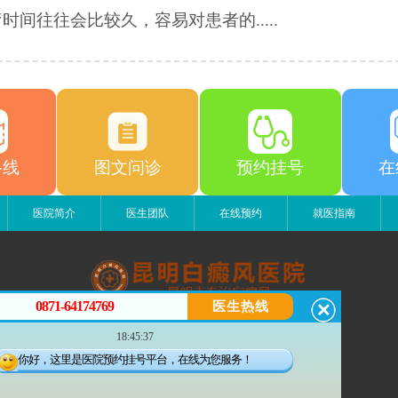
时间往往会比较久，容易对患者的.....
路线
图文问诊
预约挂号
在
医院简介
医生团队
在线预约
就医指南
0871-64174769
医生热线
昆明白癜风医院
18:45:37
昆明市五华区护国路2号
版权所有：昆明白癜风医院
你好，这里是医院预约挂号平台，在线为您服务！
联系电话：0871-64174769
滇ICP备14002723号-3