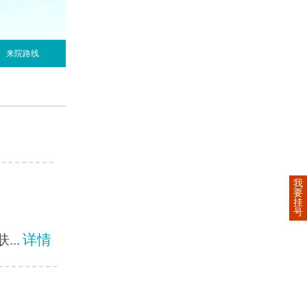
来院路线
我
要
挂
号
..
详情