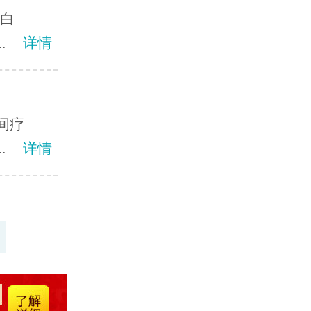
？白
.
详情
间疗
.
详情