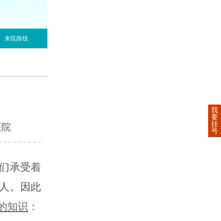
来院路线
我
要
挂
医院
号
们承受着
人。因此
的知识
：