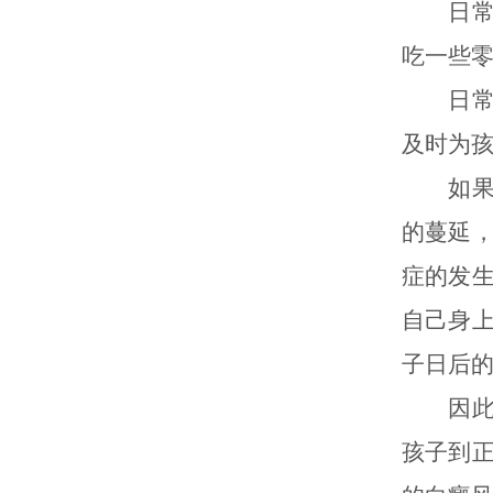
日常生
吃一些
日常生
及时为
如果孩
的蔓延
症的发
自己身
子日后
因此日
孩子到