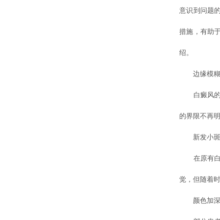
意识到问题
措施，有助
绍。
边缘模糊
白癜风的稳
的界限不再
新发小斑
在原有白斑
觉，但随着
颜色加深