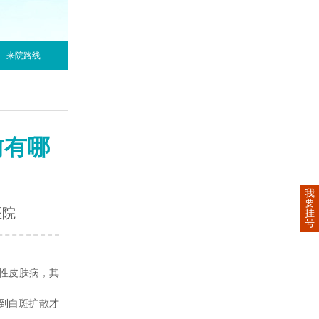
来院路线
前有哪
我
要
医院
挂
号
性皮肤病，其
到
白斑扩散
才