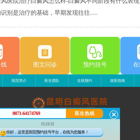
癜风医院治疗白癜风怎么样-白癜风不同阶段有什么表现
识别是治疗的基础，早期发现往往.....
路线
图文问诊
预约挂号
在
医院简介
医生团队
在线预约
就医指南
0871-64174769
医生热线
昆明白癜风医院
15:23:52
昆明市五华区护国路2号
版权所有：昆明白癜风医院
你好，这里是医院预约挂号平台，在线为您服务！
联系电话：0871-64174769