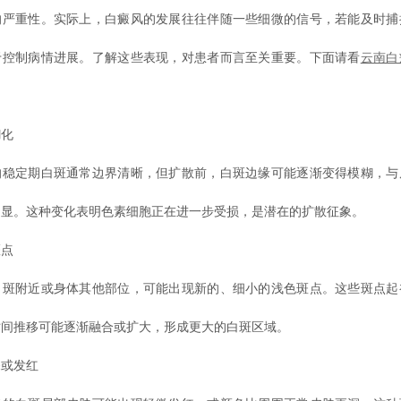
的严重性。实际上，白癜风的发展往往伴随一些细微的信号，若能及时捕
于控制病情进展。了解这些表现，对患者而言至关重要。下面请看
云南白
化
定期白斑通常边界清晰，但扩散前，白斑边缘可能逐渐变得模糊，与
明显。这种变化表明色素细胞正在进一步受损，是潜在的扩散征象。
点
附近或身体其他部位，可能出现新的、细小的浅色斑点。这些斑点起
时间推移可能逐渐融合或扩大，形成更大的白斑区域。
或发红