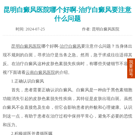
昆明白癜风医院哪个好啊-治疗白癜风要注意
什么问题
时间: 2024-07-25
作者: 昆明白癜风医院
昆明白癜风医院
哪个好啊-
治疗白癜风
要注意什么问题？当身体出
现不规则的白斑，寻求治疗是当务之急。然而，急于求成往往适得其
我
反。在治疗白癜风这种皮肤色素脱失疾病时，有哪些关键细节不容忽
要
挂
视?下面请看
云南白癜风医院
的介绍。
号
1.正确认识白癜风
首先，患者需要正确认识白癜风。白癜风是一种由于黑色素细胞
功能消失引起的皮肤色素脱失性疾病，其特征是皮肤出现白斑。虽然
白癜风不会直接危及生命，但它会影响患者的外貌和心理健康。认识
到这一点，有助于患者在治疗过程中保持平常心，避免不必要的恐慌
和压力。
2.积极就医并遵循医嘱