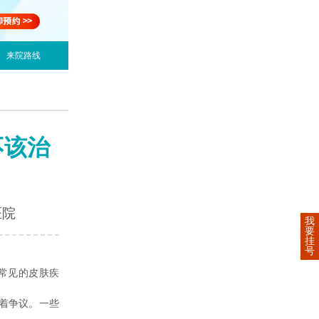
来院路线
不该治
医院
我
要
挂
号
常见的皮肤疾
着争议。一些