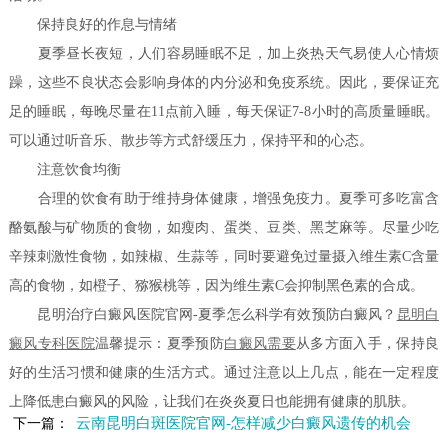
保持良好的作息与情绪
夏季昼长夜短，人们容易睡眠不足，加上炎热天气易使人心情烦
躁，这些不良状态会影响身体的内分泌和免疫系统。因此，要保证充
足的睡眠，每晚尽量在11点前入睡，每天保证7-8小时的高质量睡眠。
可以通过听音乐、散步等方式舒缓压力，保持平和的心态。
注意饮食均衡
合理的饮食有助于维持身体健康，增强免疫力。夏季可多吃富含
酪氨酸与矿物质的食物，如瘦肉、蛋类、豆类、黑芝麻等。尽量少吃
辛辣刺激性食物，如辣椒、生蒜等，同时要避免过量摄入维生素C含量
高的食物，如橙子、猕猴桃等，因为维生素C会抑制黑色素的合成。
昆明治疗白癜风医院官网-夏季怎么科学有效预防白癜风？
昆明白
癜风专科医院
温馨提示：夏季预防
白癜风需要
从多方面入手，保持良
好的生活习惯和健康的生活方式。通过注意以上几点，能在一定程度
上降低患白癜风的风险，让我们在炎炎夏日也能拥有健康的肌肤。
云南昆明白斑医院官网-怎样减少白癜风遗传的机会
下一篇：