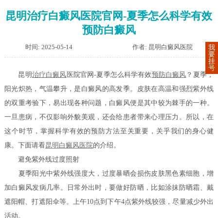
昆明治疗白癜风医院官网-夏季怎么科学有效
预防白癜风
时间: 2025-05-14
作者: 昆明白癜风医院
我
要
挂
号
昆明
治疗白癜风
医院官网-夏季怎么科学有效
预防白癜风
？夏季，
阳光炽热，气温攀升，是白癜风的高发季。皮肤在高温和强烈紫外线
的双重考验下，易出现各种问题，白癜风便是其中较为棘手的一种。
一旦患病，不仅影响外貌美观，还会给患者带来心理压力。所以，在
这个时节，掌握科学有效的预防方法至关重要，关乎我们的身心健
康。下面请看
昆明白癜风医院
的介绍。
避免紫外线过度照射
夏季阳光中紫外线强度大，过度暴晒会损伤皮肤黑色素细胞，增
加白癜风发病几率。日常外出时，要做好防晒，比如涂抹防晒霜、戴
遮阳帽、打遮阳伞等。上午10点到下午4点紫外线较强，尽量减少外出
活动。