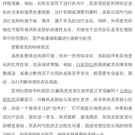
伴随现象。例如，在医生指导下进行的光疗，其原理就是利用特定波
长的光来刺激黑色素细胞，治疗初期或调整剂量时，皮肤出现均匀的
淡红色和轻微干燥、瘙痒，属于常见的治疗反应。同样，外用某些药
物也可能导致局部皮肤的刺激性反应。关键在于这些反应是否在预期
和可控范围内，需严格遵循医嘱进行观察与处理。
需要留意的特殊情况
虽然多数情况有因可循，但对一些持续存在、加剧或伴有其他变
化的红痒症状，也应保持警惕。例如，
白斑部位
因搔抓破溃后继发细
菌感染，或极少数情况下出现的皮肤异常变化，都需要专业鉴别。因
此，自行判断和用药存在风险。
昆明白斑病专科医院-白癜风患处发红发痒是正常现象吗？
云南白
斑医院
温馨提示：白癜风皮损处出现发红发痒，虽非疾病原发核心症
状，却是一个值得关注的“信号灯”。它可能提示病情波动、外界刺激
或治疗反应。面对这一变化，保持观察、避免搔抓、加强皮肤保湿与
防晒是基础，而及时与您的主治医生沟通，描述清楚症状出现的情境
与特点，则是获得恰当指导、确保皮肤健康的关键一步。