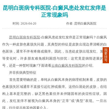
昆明白斑病专科医院-白癜风患处发红发痒是
正常现象吗
时间: 2026-04-20
作者: 昆明白癜风医院
昆明白斑病专科医院
-白癜风患处发红发痒是正常现象吗？白癜风
作为一种皮肤色素脱失问题，其典型的特征是皮肤出现边界清晰的白
我
色斑块，通常不伴有疼痛或瘙痒。因此，当患处皮肤出现发红、发痒
要
挂
等变化时，许多朋友难免感到困惑与担忧：这究竟是病情进展的信
号
号，还是一种暂时现象?下面请看
云南白癜风专科医院
的介绍。
并非疾病典型特征
首先需要明确的是，单纯从白癜风本身的病理机制来看，皮肤的
色素脱失区域通常不直接引起红肿或瘙痒。这些白斑处的皮肤，在结
构上基本是完整的，缺乏黑色素但并未伴随固有的炎症性症状。因
此，发红发痒不被视为白癜风本身的“正常”或“典型”表现。一旦出
现，往往提示有其他因素介入。