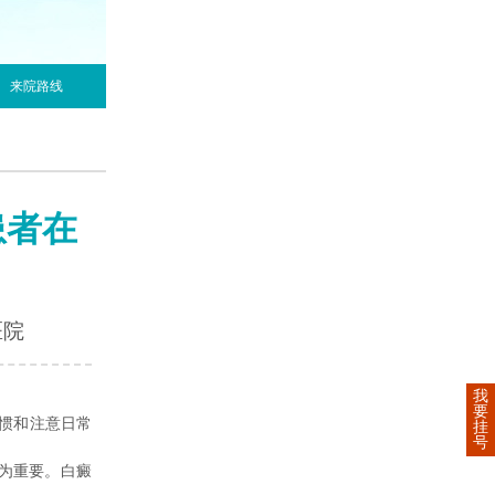
来院路线
患者在
医院
我
要
惯和注意日常
挂
号
为重要。白癜