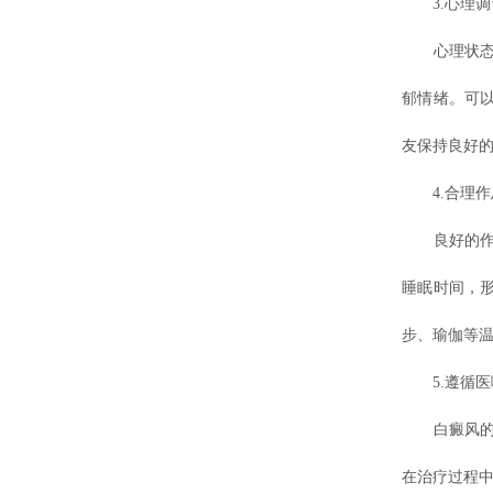
3.心理调
心理状态
郁情绪。可
友保持良好
4.合理作
良好的作息
睡眠时间，
步、瑜伽等
5.遵循医
白癜风的治
在治疗过程