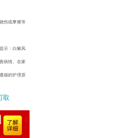
烧伤或摩擦等
提示：白癜风
善病情。在家
遵循的护理原
可取