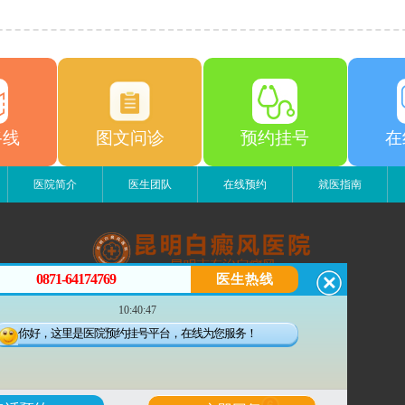
路线
图文问诊
预约挂号
在
医院简介
医生团队
在线预约
就医指南
0871-64174769
医生热线
昆明白癜风医院
10:40:47
昆明市五华区护国路2号
版权所有：昆明白癜风医院
你好，这里是医院预约挂号平台，在线为您服务！
联系电话：0871-64174769
滇ICP备14002723号-3
滇公安备 53010202000563号