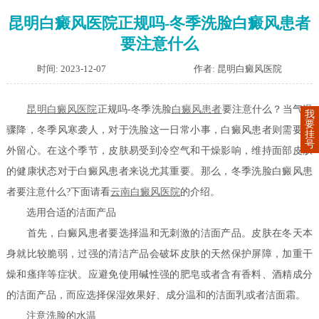
昆明白癜风医院正规吗-冬季洗脸白癜风患者
要注意什么
时间: 2023-12-07
作者: 昆明白癜风医院
昆明白癜风医院
正规吗-冬季洗脸
白癜风患者
要注意什么？当气温
我
要
骤降，冬季风寒袭人，对于洗脸这一日常小事，白癜风患者则需要格
挂
号
外留心。在这个季节，皮肤易受到冷空气和干燥影响，维持面部皮肤
的健康状态对于白癜风患者来说尤其重要。那么，冬季洗脸白癜风患
者要注意什么?下面请看
云南白癜风医院
的介绍。
选用合适的洁面产品
首先，白癜风患者要选择温和无刺激的洁面产品。皮肤在冬天本
身就比较脆弱，过强的清洁产品会破坏皮肤的天然保护屏障，加重干
燥和瘙痒等症状。应避免使用碱性强的肥皂或者含有香料、酒精成分
的洁面产品，而应选择保湿效果好、成分温和的洁面乳或者洁面霜。
注意洗脸的水温