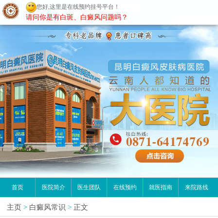
您好,这里是在线预约挂号平台！
昆明白癜风医院
请问你是有白斑、白癜风问题吗？
首页
医院简介
医生团队
在线预约
就医指南
来院路线
主页
>
白癜风常识
>
正文