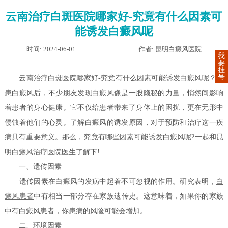
云南治疗白斑医院哪家好-究竟有什么因素可
能诱发白癜风呢
时间: 2024-06-01
作者: 昆明白癜风医院
我
要
挂
号
云南
治疗白斑
医院哪家好-究竟有什么因素可能诱发白癜风呢？在
患白癜风后，不少朋友发现白癜风像是一股隐秘的力量，悄然间影响
着患者的身心健康。它不仅给患者带来了身体上的困扰，更在无形中
侵蚀着他们的心灵。了解白癜风的诱发原因，对于预防和治疗这一疾
病具有重要意义。那么，究竟有哪些因素可能诱发白癜风呢?一起和昆
明
白癜风治疗
医院医生了解下!
一、遗传因素
遗传因素在白癜风的发病中起着不可忽视的作用。研究表明，
白
癜风患者
中有相当一部分存在家族遗传史。这意味着，如果你的家族
中有白癜风患者，你患病的风险可能会增加。
二、环境因素